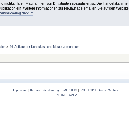
 und nichttarifären Maßnahmen von Drittstaaten spezialisiert ist. Die Handelskam
ublikation ein. Weitere Informationen zur Neuauflage erhalten Sie auf den Webs
endel-verlag.de/kum
.
tion
»
46. Auflage der Konsulats- und Mustervorschriften
Impressum
|
Datenschutzerklärung
|
SMF 2.0.19
|
SMF © 2011
,
Simple Machines
XHTML
WAP2