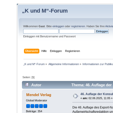
„K und M“-Forum
Willkommen
Gast
. Bitte
einloggen
oder
registrieren
. Haben Sie Ihre
Aktivi
Einloggen mit Benutzername und Passwort
Übersicht
Hilfe
Einloggen
Registrieren
„K und M“-Forum
»
Allgemeine Informationen
»
Informationen zur Publika
Seiten: [
1
]
Autor
Thema: 46. Auflage der
46. Auflage der Konsu
Mendel Verlag
«
am:
02.06.2025, 11:05 »
Global Moderator
Die 46. Auflage des Export-N
Beiträge: 354
Außenwirtschaftsredaktion un