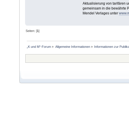
Aktualisierung von tarifären
gemeinsam in die bewährte P
Mendel Verlages unter
www.m
Seiten: [
1
]
„K und M“-Forum
»
Allgemeine Informationen
»
Informationen zur Publika