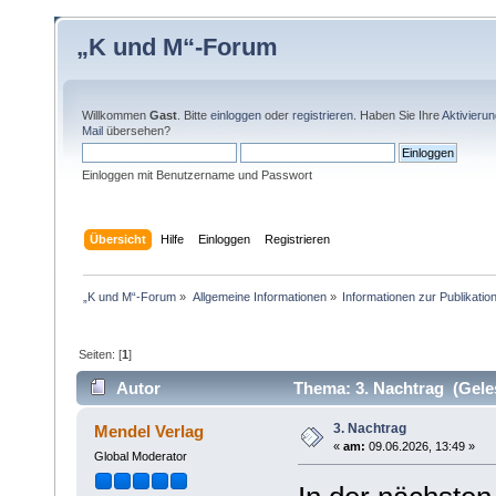
„K und M“-Forum
Willkommen
Gast
. Bitte
einloggen
oder
registrieren
. Haben Sie Ihre
Aktivieru
Mail
übersehen?
Einloggen mit Benutzername und Passwort
Übersicht
Hilfe
Einloggen
Registrieren
„K und M“-Forum
»
Allgemeine Informationen
»
Informationen zur Publikatio
Seiten: [
1
]
Autor
Thema: 3. Nachtrag (Gele
3. Nachtrag
Mendel Verlag
«
am:
09.06.2026, 13:49 »
Global Moderator