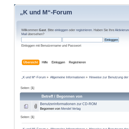
„K und M“-Forum
Willkommen
Gast
. Bitte
einloggen
oder
registrieren
. Haben Sie Ihre
Aktivieru
Mail
übersehen?
Einloggen mit Benutzername und Passwort
Übersicht
Hilfe
Einloggen
Registrieren
„K und M“-Forum
»
Allgemeine Informationen
»
Hinweise zur Benutzung d
Seiten: [
1
]
Betreff
/
Begonnen von
Benutzerinformationen zur CD-ROM
Begonnen von
Mendel Verlag
Seiten: [
1
]
„K und M“-Forum
»
Allgemeine Informationen
»
Hinweise zur Benutzung d