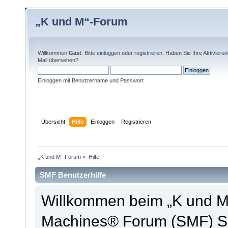
„K und M“-Forum
Willkommen
Gast
. Bitte
einloggen
oder
registrieren
. Haben Sie Ihre
Aktivieru
Mail
übersehen?
Einloggen mit Benutzername und Passwort
Übersicht
Hilfe
Einloggen
Registrieren
„K und M“-Forum
»
Hilfe
SMF Benutzerhilfe
Willkommen beim „K und M
Machines® Forum (SMF) So