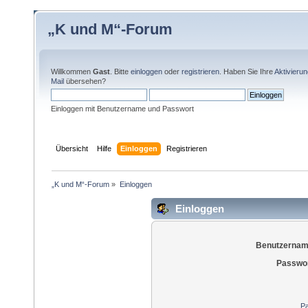
„K und M“-Forum
Willkommen
Gast
. Bitte
einloggen
oder
registrieren
. Haben Sie Ihre
Aktivieru
Mail
übersehen?
Einloggen mit Benutzername und Passwort
Übersicht
Hilfe
Einloggen
Registrieren
„K und M“-Forum
»
Einloggen
Einloggen
Benutzernam
Passwor
Pa